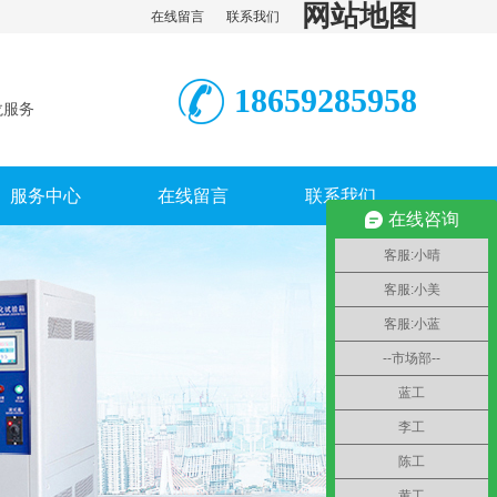
网站地图
在线留言
联系我们
18659285958
龙服务
服务中心
在线留言
联系我们
在线咨询
客服:小晴
客服:小美
客服:小蓝
--市场部--
蓝工
李工
陈工
黄工