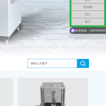
--售后部--
刘工
张工
联系热线：1865928595