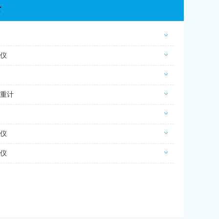
录
仪
重计
仪
仪