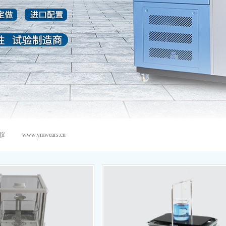
仪
www.ymwears.cn