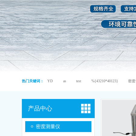
热门关键词：
YD
as
test
%{43210*40123}
密度
产品中心
密度测量仪